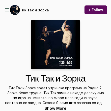
+ Follow
Тик Так и Зорка
Тик Так и Зорка
Тик Так и Зорка водат утринска програма на Радио 2.
Зорка беше трудна, Тик Так замина некаде далеку ама
по игра на нештата, по скоро цела година пауза,
повторно се заедно. Сезона 9 само што започна со еден
куп нови работи и секако, со неизбежното присуство на
Show More