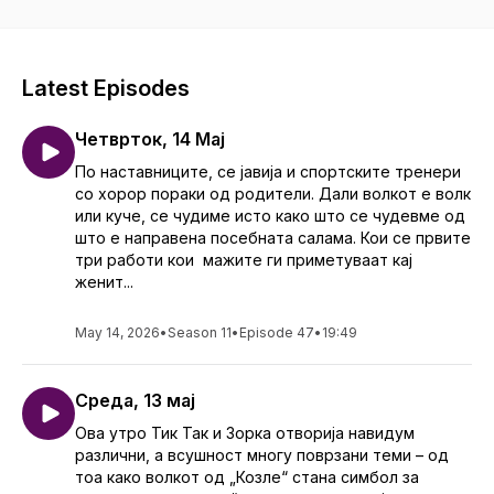
АИ!
Latest Episodes
Четврток, 14 Мај
По наставниците, се јавија и спортските тренери
со хорор пораки од родители. Дали волкот е волк
или куче, се чудиме исто како што се чудевме од
што е направена посебната салама. Кои се првите
три работи кои мажите ги приметуваат кај
женит...
May 14, 2026
•
Season 11
•
Episode 47
•
19:49
Среда, 13 мај
Ова утро Тик Так и Зорка отворија навидум
различни, а всушност многу поврзани теми – од
тоа како волкот од „Козле“ стана симбол за