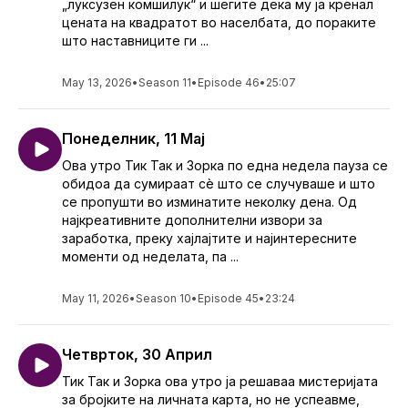
„луксузен комшилук“ и шегите дека му ја кренал
цената на квадратот во населбата, до пораките
што наставниците ги ...
May 13, 2026
•
Season 11
•
Episode 46
•
25:07
Понеделник, 11 Мај
Ова утро Тик Так и Зорка по една недела пауза се
обидоа да сумираат сè што се случуваше и што
се пропушти во изминатите неколку дена. Од
најкреативните дополнителни извори за
заработка, преку хајлајтите и најинтересните
моменти од неделата, па ...
May 11, 2026
•
Season 10
•
Episode 45
•
23:24
Четврток, 30 Април
Тик Так и Зорка ова утро ја решаваа мистеријата
за бројките на личната карта, но не успеавме,