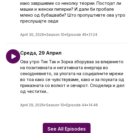
иако завршивме со неколку теории. Постојат ли
машки и женски пиперки? И дали би пробале
млеко од бубашваби? Што пропуштивте ова утро
преслушајте овде
April 30, 2026
•
Season 10
•
Episode 45
•
21:24
Среда, 29 Април
Ова утро Тик Так и Зорка зборуваа за влијанието
на позитивната и негативната енергија во
секојдневието, за улогата на социјалните мрежи
во тоа како се чувствуваме, како и за поуката од
приказната со волкот и овчарот. Споделија и дел
од честитки...
April 29, 2026
•
Season 10
•
Episode 44
•
14:46
See All Episodes