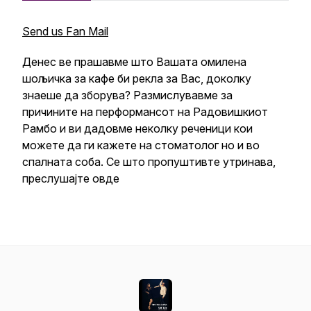
Send us Fan Mail
Денес ве прашавме што Вашата омилена
шољичка за кафе би рекла за Вас, доколку
знаеше да зборува? Размислувавме за
причините на перформансот на Радовишкиот
Рамбо и ви дадовме неколку реченици кои
можете да ги кажете на стоматолог но и во
спалната соба. Се што пропуштивте утринава,
преслушајте овде