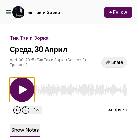
+ Follow
Тик Так и Зорка
Тик Так и Зорка
Среда, 30 Април
April 30, 2025
•
Тик Так и Зорка
•
Season 9
•
Share
Episode 11
Use Left/Right to seek, Home/End to jump to st
0:00
|
19:59
Show Notes