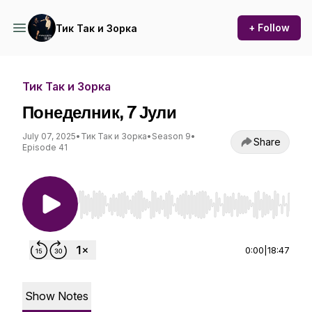
+ Follow
Тик Так и Зорка
Тик Так и Зорка
Понеделник, 7 Јули
July 07, 2025
•
Тик Так и Зорка
•
Season 9
•
Share
Episode 41
Use Left/Right to seek, Home/End to jump to st
0:00
|
18:47
Show Notes