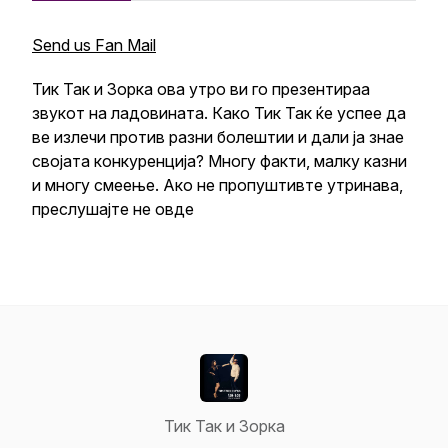
Send us Fan Mail
Тик Так и Зорка ова утро ви го презентираа
звукот на ладовината. Како Тик Так ќе успее да
ве излечи против разни болештии и дали ја знае
својата конкуренција? Многу факти, малку казни
и многу смеење. Ако не пропуштивте утринава,
преслушајте не овде
Тик Так и Зорка