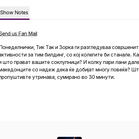
Show Notes
Send us Fan Mail
Понеделнички, Тик Так и Зорка ги разгледуваа совршенит
активности за тим билдинг, со кој колегите би станале. К
и што прават вашите соклупници? И колку пари лани дал
македонците со надеж дека ќе добијат многу повеќе? Ш
пропуштивте утринава, сумирано во 30 минути.