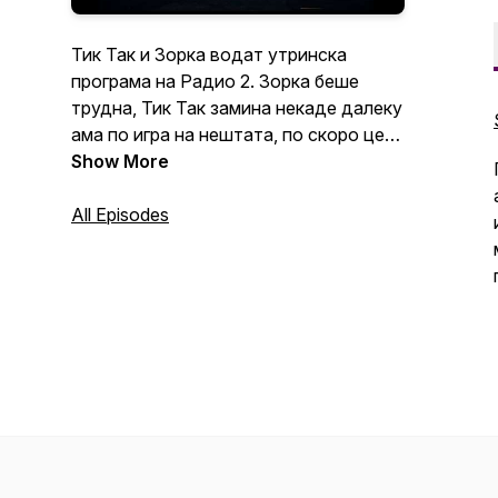
Тик Так и Зорка водат утринска
програма на Радио 2. Зорка беше
трудна, Тик Так замина некаде далеку
ама по игра на нештата, по скоро цела
година пауза, повторно се заедно.
Show More
Сезона 9 само што започна со еден
куп нови работи и секако, со
All Episodes
неизбежното присуство на АИ!