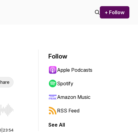
+ Follow
Follow
Apple Podcasts
hare
Spotify
Amazon Music
RSS Feed
r end. Hold shift to jump forward or backward.
See All
0
|
23:54