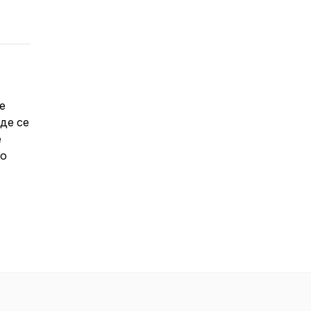
е
аде се
е
то