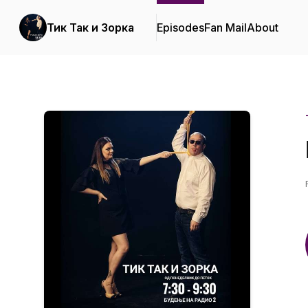
Тик Так и Зорка
Episodes
Fan Mail
About