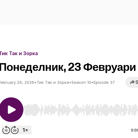
Тик Так и Зорка
Понеделник, 23 Февруари
S
February 24, 2026
•
Тик Так и Зорка
•
Season 10
•
Episode 37
Use Left/Right to seek, Home/End to jump to start o
0:0