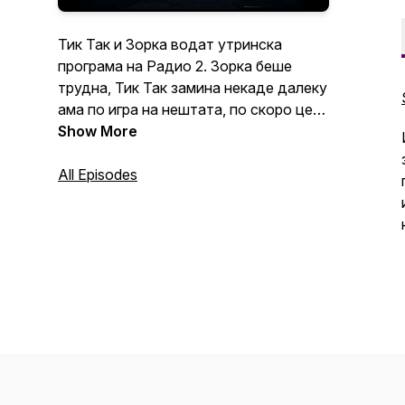
Тик Так и Зорка водат утринска
програма на Радио 2. Зорка беше
трудна, Тик Так замина некаде далеку
ама по игра на нештата, по скоро цела
година пауза, повторно се заедно.
Show More
Сезона 9 само што започна со еден
куп нови работи и секако, со
All Episodes
неизбежното присуство на АИ!