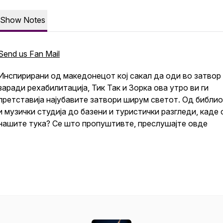
Show Notes
Send us Fan Mail
Инспирирани од македонецот кој сакал да оди во затвор
заради рехабилитација, Тик Так и Зорка ова утро ви ги
претставија најубавите затвори ширум светот. Од библи
и музички студија до базени и туристички разгледи, каде 
нашите тука? Се што пропуштивте, преслушајте овде