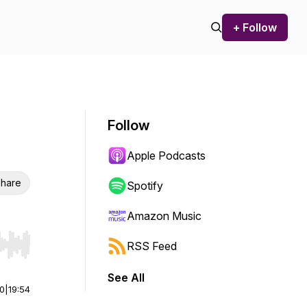
+ Follow
Follow
Apple Podcasts
hare
Spotify
Amazon Music
RSS Feed
r end. Hold shift to jump forward or backward.
See All
00
|
19:54