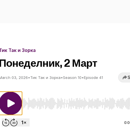
Тик Так и Зорка
Понеделник, 2 Март
S
March 03, 2026
•
Тик Так и Зорка
•
Season 10
•
Episode 41
Use Left/Right to seek, Home/End to jump to start o
0: