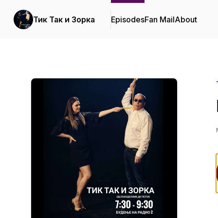
Тик Так и Зорка
Episodes
Fan Mail
About