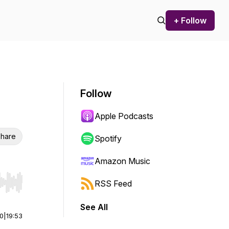
+ Follow
Follow
Apple Podcasts
hare
Spotify
Amazon Music
RSS Feed
r end. Hold shift to jump forward or backward.
See All
00
|
19:53