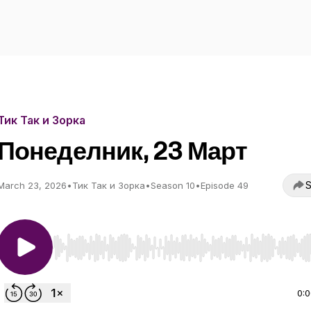
Тик Так и Зорка
Понеделник, 23 Март
S
March 23, 2026
•
Тик Так и Зорка
•
Season 10
•
Episode 49
Use Left/Right to seek, Home/End to jump to start o
0: