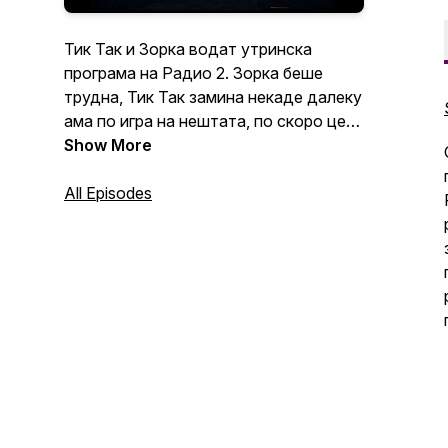
Тик Так и Зорка водат утринска
програма на Радио 2. Зорка беше
трудна, Тик Так замина некаде далеку
ама по игра на нештата, по скоро цела
година пауза, повторно се заедно.
Show More
Сезона 9 само што започна со еден
куп нови работи и секако, со
All Episodes
неизбежното присуство на АИ!