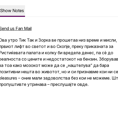
Show Notes
Send us Fan Mail
Ова утро Тик Так и Зорка ве прошетаа низ време и мисли,
првиот лифт во светот и во Скопје, преку приказната за
Ристиќевата палата и колку би вредела денес, па сè до
реалноста со цените и недостатокот на бензин. Зборува
за тоа како мозокот може да се „наштелува“ да бара
позитивни нешта во животот, но и си признавме кои ни се 
pleasures – оние мали задоволства без кои не можеме. Ш
пропуштивте утринава – преслушајте овде.