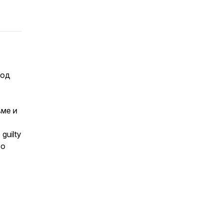
 од
вме и
guilty
то