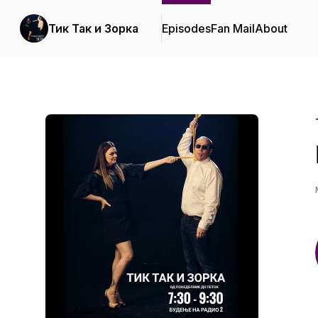
Тик Так и Зорка
Episodes
Fan Mail
About